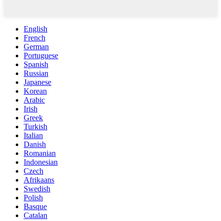
English
French
German
Portuguese
Spanish
Russian
Japanese
Korean
Arabic
Irish
Greek
Turkish
Italian
Danish
Romanian
Indonesian
Czech
Afrikaans
Swedish
Polish
Basque
Catalan