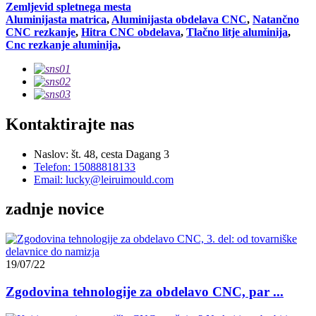
Zemljevid spletnega mesta
Aluminijasta matrica
,
Aluminijasta obdelava CNC
,
Natančno
CNC rezkanje
,
Hitra CNC obdelava
,
Tlačno litje aluminija
,
Cnc rezkanje aluminija
,
Kontaktirajte nas
Naslov: št. 48, cesta Dagang 3
Telefon: 15088818133
Email: lucky@leiruimould.com
zadnje novice
19/07/22
Zgodovina tehnologije za obdelavo CNC, par ...