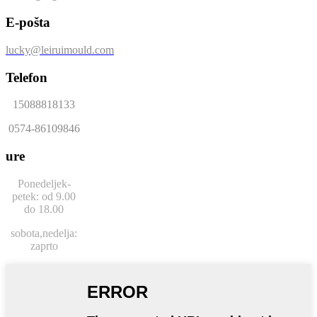
E-pošta
lucky@leiruimould.com
Telefon
15088818133
0574-86109846
ure
Ponedeljek-
petek: od 9.00
do 18.00
sobota,
nedelja:
zaprto