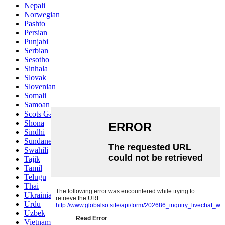
Nepali
Norwegian
Pashto
Persian
Punjabi
Serbian
Sesotho
Sinhala
Slovak
Slovenian
Somali
Samoan
Scots Gaelic
Shona
Sindhi
Sundanese
Swahili
Tajik
Tamil
Telugu
Thai
Ukrainian
Urdu
Uzbek
Vietnamese